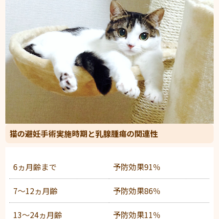
猫の避妊手術実施時期と乳腺腫瘍の関連性
6ヵ月齢まで
予防効果91％
7～12ヵ月齢
予防効果86％
13～24ヵ月齢
予防効果11％