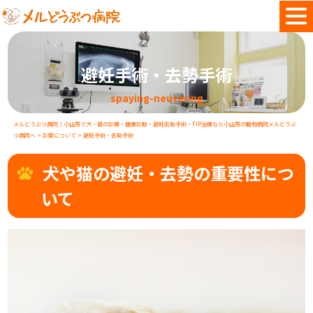
避妊手術・去勢手術
spaying-neutering
メルどうぶつ病院｜小山市で犬・猫の診療・健康診断・避妊去勢手術・FIP治療なら小山市の動物病院メルどうぶ
つ病院へ
>
診察について
>
避妊手術・去勢手術
犬や猫の避妊・去勢の重要性につ
いて