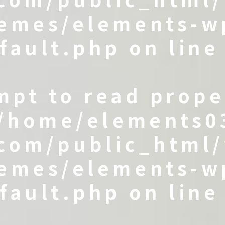
emes/elements-w
fault.php
on lin
empt to read prop
/home/elements0
com/public_html
emes/elements-w
fault.php
on lin