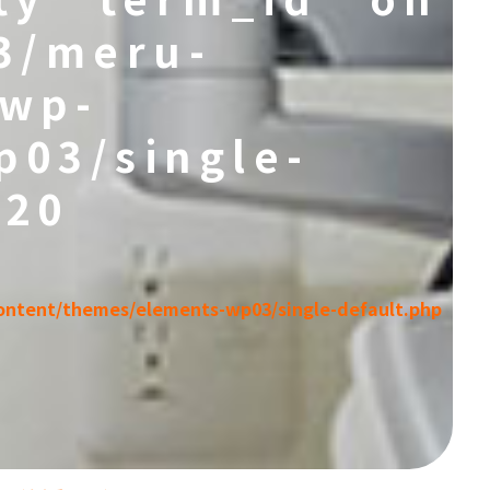
3/meru-
/wp-
p03/single-
e
20
ntent/themes/elements-wp03/single-default.php