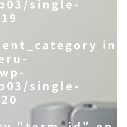
p03/single-
e
19
rent_category in
eru-
/wp-
p03/single-
e
20
ty "term_id" on