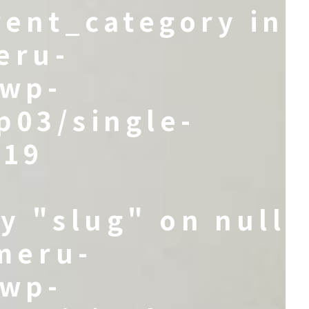
rent_category in
eru-
/wp-
p03/single-
e
19
y "slug" on null
meru-
/wp-