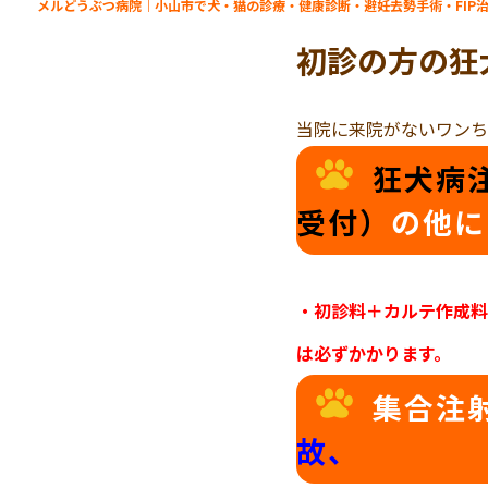
メルどうぶつ病院｜小山市で犬・猫の診療・健康診断・避妊去勢手術・FIP
初診の方の狂
当院に来院がないワンち
狂犬病
受付）
の他に
・初診料＋カルテ作成料
は必ずかかります。
集合注
故、