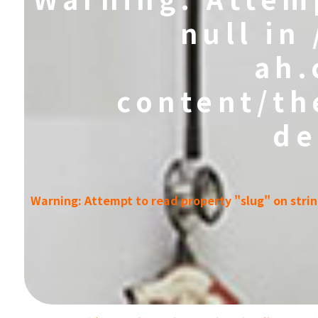
null in
ah.
content/th
de
Warning
: Attempt to read property "slug" on stri