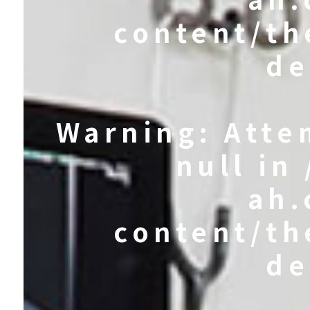
content/th
de
Warning
: Att
null in
ah.
content/th
de