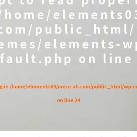
/home/elements0
com/public_html
emes/elements-w
fault.php
on lin
ng in
/home/elements03/meru-ah.com/public_html/wp-co
on line
24