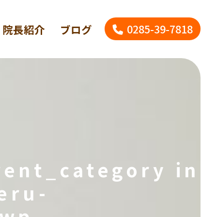
0285-39-7818
院長紹介
ブログ
rent_category in
eru-
/wp-