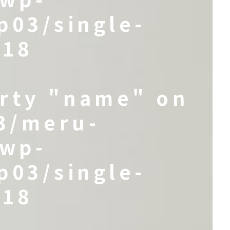
p03/single-
e
18
erty "name" on
3/meru-
/wp-
p03/single-
e
18