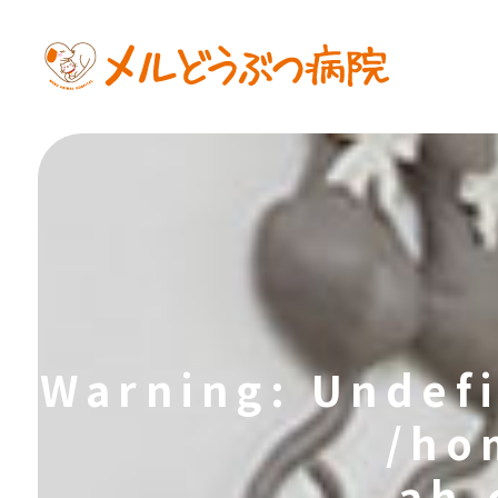
Warning
: Undef
/ho
ah.