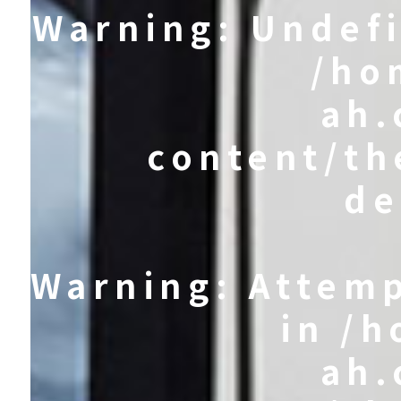
Warning
: Undef
/ho
ah.
content/th
de
Warning
: Attem
in
/h
ah.