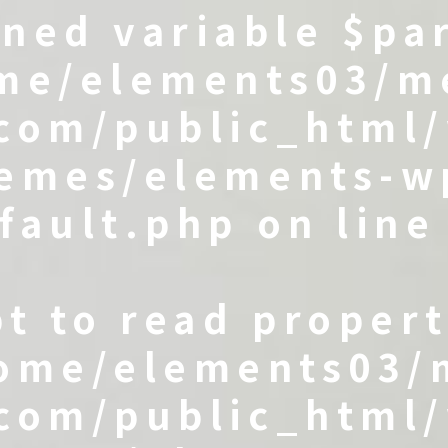
ined variable $pa
me/elements03/m
com/public_html
emes/elements-w
fault.php
on lin
pt to read propert
ome/elements03/
com/public_html