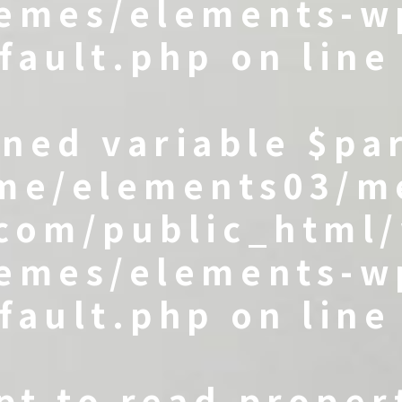
emes/elements-w
fault.php
on lin
ined variable $pa
me/elements03/m
com/public_html
emes/elements-w
fault.php
on lin
pt to read proper