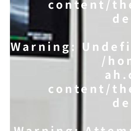
content/th
de
Warning
: Undef
/ho
ah.
content/th
de
Warning
: Attem