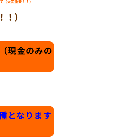
て（大変重要！！）
！！）
（現金のみの
種となります