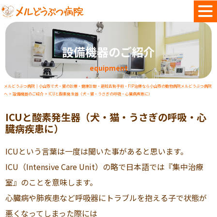
設備機器のご紹介
equipment
メルどうぶつ病院｜小山市で犬・猫の診療・健康診断・避妊去勢手術・FIP治療なら小山市の動物病院メルどうぶつ病院
へ
>
設備機器のご紹介
>
ICUと酸素発生器（犬・猫・うさぎの呼吸・心臓病疾患に）
ICUと酸素発生器（犬・猫・うさぎの呼吸・心
臓病疾患に）
ICUという言葉は一度は聞いた事があると思います。
ICU（Intensive Care Unit）の略で日本語では『集中治療
室』のことを意味します。
心臓病や肺疾患など呼吸器にトラブルを抱える子で状態が
悪くなってしまった際には