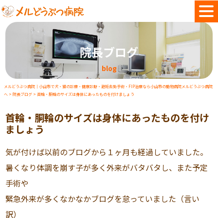
院長ブログ
blog
メルどうぶつ病院｜小山市で犬・猫の診療・健康診断・避妊去勢手術・FIP治療なら小山市の動物病院メルどうぶつ病院
へ
>
院長ブログ
>
首輪・胴輪のサイズは身体にあったものを付けましょう
首輪・胴輪のサイズは身体にあったものを付け
ましょう
気が付けば以前のブログから１ヶ月も経過していました。
暑くなり体調を崩す子が多く外来がバタバタし、また予定
手術や
緊急外来が多くなかなかブログを怠っていました（言い
訳）