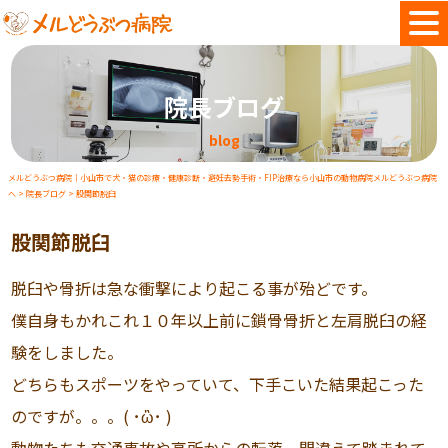
院長ブログ
blog
メルどうぶつ病院｜小山市で犬・猫の診療・健康診断・避妊去勢手術・FIP治療なら小山市の動物病院メルどうぶつ病院
へ
>
院長ブログ
>
股関節脱臼
股関節脱臼
脱臼や骨折は急な衝撃により起こる事が殆どです。
僕自身もかれこれ１０年以上前に鎖骨骨折と左肩脱臼の経
験をしました。
どちらもスポーツをやっていて、下手こいた結果起こった
のですが。。。( ･ὢ･ )