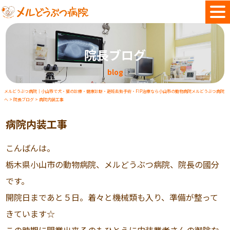
院長ブログ
blog
メルどうぶつ病院｜小山市で犬・猫の診療・健康診断・避妊去勢手術・FIP治療なら小山市の動物病院メルどうぶつ病院
へ
>
院長ブログ
>
病院内装工事
病院内装工事
こんばんは。
栃木県小山市の動物病院、メルどうぶつ病院、院長の國分
です。
開院日まであと５日。着々と機械類も入り、準備が整って
きています☆