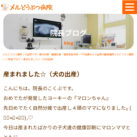
院長ブログ
blog
メルどうぶつ病院｜小山市で犬・猫の診療・健康診断・避妊去勢手術・FIP治療なら小山市の動物病院メルどうぶつ病院
へ
>
院長ブログ
>
産まれました☆（犬の出産）
産まれました☆（犬の出産）
こんにちは。院長のこくぶです。
おめでたが発覚したヨーキーの『マロンちゃん』
先日めでたく自然分娩で出産し４頭のママになりました₍₍ (
๑॔˃̶◡ ˂̶๑॓)◞♡
今日は産まれたばかりの子犬達の健康診断にマロンママと