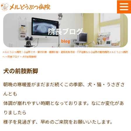
院長ブログ
blog
メルどうぶつ病院｜小山市で犬・猫の診療・健康診断・避妊去勢手術・FIP治療なら小山市の動物病院メルどうぶつ病院
へ
>
院長ブログ
>
犬の前肢断脚
犬の前肢断脚
朝晩の寒暖差がまだまだ続くこの季節、犬・猫・うさぎさ
んとも
体調が崩れやすい時期となっております。なにか変化があ
りましたら
様子を見過ぎず、早めのご来院をお願いいたします。