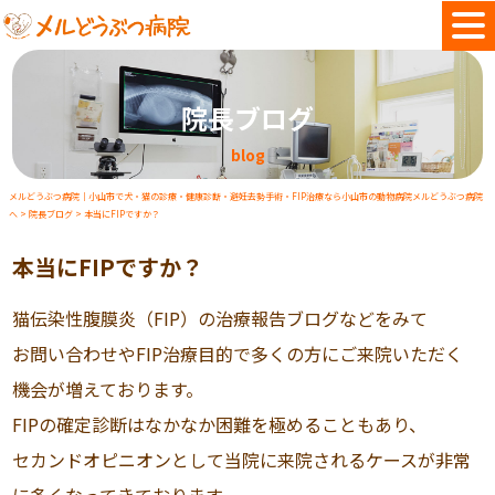
院長ブログ
blog
メルどうぶつ病院｜小山市で犬・猫の診療・健康診断・避妊去勢手術・FIP治療なら小山市の動物病院メルどうぶつ病院
へ
>
院長ブログ
>
本当にFIPですか？
本当にFIPですか？
猫伝染性腹膜炎（FIP）の治療報告ブログなどをみて
お問い合わせやFIP治療目的で多くの方にご来院いただく
機会が増えております。
FIPの確定診断はなかなか困難を極めることもあり、
セカンドオピニオンとして当院に来院されるケースが非常