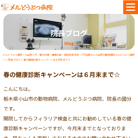
院長ブログ
blog
メルどうぶつ病院｜小山市で犬・猫の診療・健康診断・避妊去勢手術・FIP治療なら小山市の動物病院メルどうぶつ病院
へ
>
院長ブログ
>
春の健康診断キャンペーンは６月末まで☆
春の健康診断キャンペーンは６月末まで☆
こんにちは。
栃木県小山市の動物病院、メルどうぶつ病院、院長の國分
です。
開院してからフィラリア検査と共にお勧めしている春の健
康診断キャンペーンですが、今月末までとなっておりま