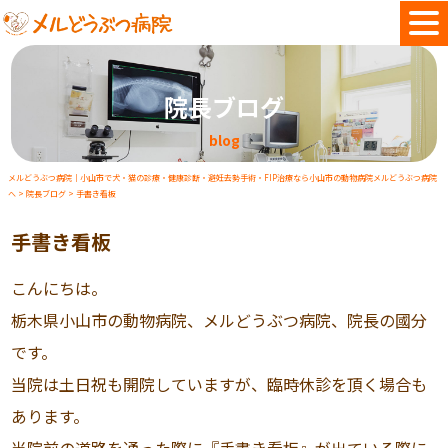
院長ブログ
blog
メルどうぶつ病院｜小山市で犬・猫の診療・健康診断・避妊去勢手術・FIP治療なら小山市の動物病院メルどうぶつ病院
へ
>
院長ブログ
>
手書き看板
手書き看板
こんにちは。
栃木県小山市の動物病院、メルどうぶつ病院、院長の國分
です。
当院は土日祝も開院していますが、臨時休診を頂く場合も
あります。