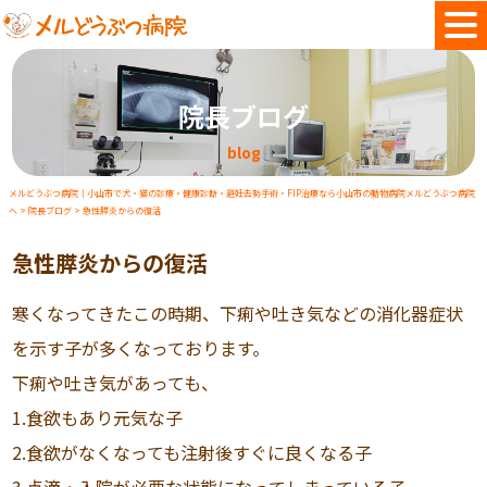
院長ブログ
blog
メルどうぶつ病院｜小山市で犬・猫の診療・健康診断・避妊去勢手術・FIP治療なら小山市の動物病院メルどうぶつ病院
へ
>
院長ブログ
>
急性膵炎からの復活
急性膵炎からの復活
寒くなってきたこの時期、下痢や吐き気などの消化器症状
を示す子が多くなっております。
下痢や吐き気があっても、
1.食欲もあり元気な子
2.食欲がなくなっても注射後すぐに良くなる子