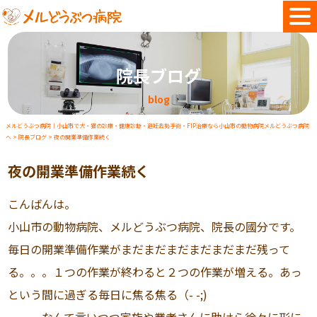
院長ブログ
blog
メルどうぶつ病院｜小山市で犬・猫の診療・健康診断・避妊去勢手術・FIP治療なら小山市の動物病院メルどうぶつ病院
へ
>
院長ブログ
>
夜の開業準備作業続く
夜の開業準備作業続く
こんばんは。
小山市の動物病院、メルどうぶつ病院、院長の國分です。
毎日の開業準備作業がまだまだまだまだまだまだ残って
る。。。１つの作業が終わると２つの作業が増える。あっ
という間に過ぎる毎日に焦る焦る（- -;)