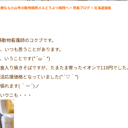
治療なら小山市の動物病院メルどうぶつ病院へ
>
院長ブログ
>
北海道価格
受付兼動物看護師のコクブです。
、いつも思うことがあります。
いうことです(*´ω｀*)
食入り焼きそばですが、たまたま寄ったイオンで110円でした
応援価格となっていました(*´▽｀*)
れます( ｀ー´)ノ
いウニも・・・