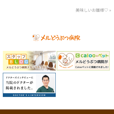
美味しいお雛様♡
»