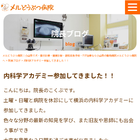
院長ブログ
blog
メルどうぶつ病院｜小山市で犬・猫の診療・健康診断・避妊去勢手術・FIP治療なら小山市の動物病院メルどうぶつ病院
へ
>
院長ブログ
>
内科学アカデミー参加してきました！！
内科学アカデミー参加してきました！！
こんにちは。院長のこくぶです。
土曜・日曜と病院を休診にして横浜の内科学アカデミーに
参加してきました。
色々な分野の最新の知見を学び、また旧友や恩師にも出会
う事ができ