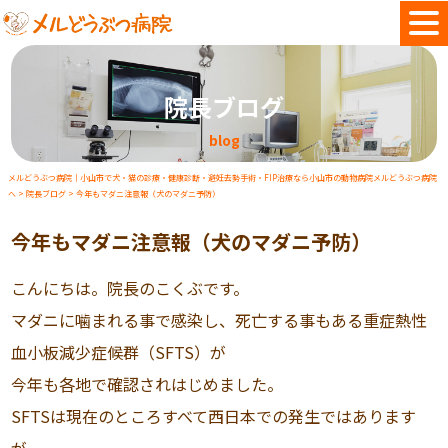
院長ブログ
blog
メルどうぶつ病院｜小山市で犬・猫の診療・健康診断・避妊去勢手術・FIP治療なら小山市の動物病院メルどうぶつ病院
へ
>
院長ブログ
>
今年もマダニ注意報（犬のマダニ予防）
今年もマダニ注意報（犬のマダニ予防）
こんにちは。院長のこくぶです。
マダニに噛まれる事で感染し、死亡する事もある重症熱性
血小板減少症候群（SFTS）が
今年も各地で確認されはじめました。
SFTSは現在のところすべて西日本での発生ではあります