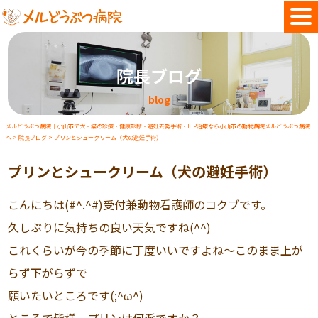
院長ブログ
blog
メルどうぶつ病院｜小山市で犬・猫の診療・健康診断・避妊去勢手術・FIP治療なら小山市の動物病院メルどうぶつ病院
へ
>
院長ブログ
>
プリンとシュークリーム（犬の避妊手術）
プリンとシュークリーム（犬の避妊手術）
こんにちは(#^.^#)受付兼動物看護師のコクブです。
久しぶりに気持ちの良い天気ですね(^^)
これくらいが今の季節に丁度いいですよね～このまま上が
らず下がらずで
願いたいところです(;^ω^)