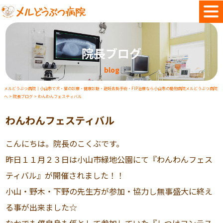
院長ブログ
blog
メルどうぶつ病院｜小山市で犬・猫の診療・健康診断・避妊去勢手術・FIP治療なら小山市の動物病院メルどうぶつ病院
へ
>
院長ブログ
>
わんわんフェスティバル
わんわんフェスティバル
こんにちは。院長のこくぶです。
昨日１１月２３日は小山市緑地公園にて『わんわんフェス
ティバル』が開催されました！！
小山・野木・下野の先生方が参加・協力し無事盛大に終え
る事が出来ました☆