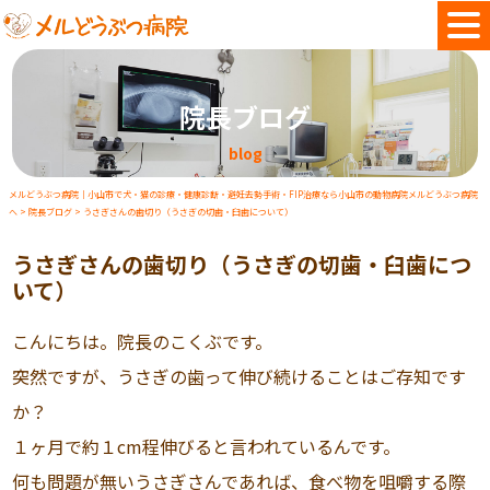
院長ブログ
blog
メルどうぶつ病院｜小山市で犬・猫の診療・健康診断・避妊去勢手術・FIP治療なら小山市の動物病院メルどうぶつ病院
へ
>
院長ブログ
>
うさぎさんの歯切り（うさぎの切歯・臼歯について）
うさぎさんの歯切り（うさぎの切歯・臼歯につ
いて）
こんにちは。院長のこくぶです。
突然ですが、うさぎの歯って伸び続けることはご存知です
か？
１ヶ月で約１cm程伸びると言われているんです。
何も問題が無いうさぎさんであれば、食べ物を咀嚼する際