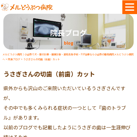
院長ブログ
blog
メルどうぶつ病院｜小山市で犬・猫の診療・健康診断・避妊去勢手術・FIP治療なら小山市の動物病院メルどうぶつ病院
へ
>
院長ブログ
>
うさぎさんの切歯（前歯）カット
うさぎさんの切歯（前歯）カット
県外からも沢山のご来院いただいているうさぎさんです
が、
その中でも多くみられる症状の一つとして『歯のトラブ
ル』があります。
以前のブログでも記載したようにうさぎの歯は一生涯伸び